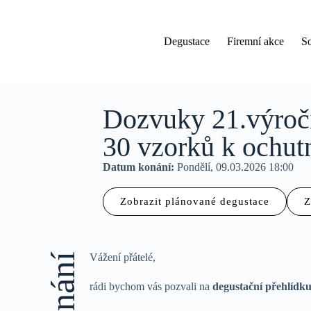
Degustace
Firemní akce
S
Dozvuky 21.výročí
30 vzorků k ochut
Datum konání:
Pondělí, 09.03.2026 18:00
Zobrazit plánované degustace
Z
Vážení přátelé,
rádi bychom vás pozvali na
degustační přehlídku,