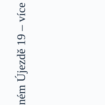
Dozvuky 21.výročí – dopitná na Vinném Újezdě 19 – více než 30 vzorků k ochutnání