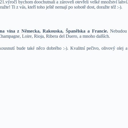
 21.výročí bychom doochutnali a zároveň otevřeli velké množství lahví
žte! Ti z vás, kteří toho ještě nemají po sobotě dost, doražte též :-).
na vína z Německa, Rakouska, Španělska a Francie.
Nebudou c
hampagne, Loire, Rioja, Ribera del Duero, a mnoho dalších.
usnutí bude také něco dobrého :-). Kvalitní pečivo, olivový olej