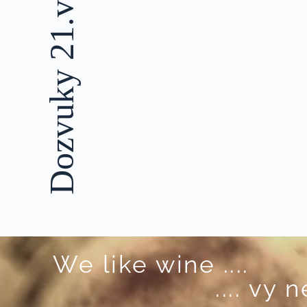
We like wine ....
.... vy 