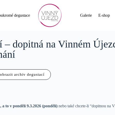
oukromé degustace
Galerie
E-shop
 – dopitná na Vinném Újezd
nání
obrazit archiv degustací
 a to v pondělí 9.3.2026 (pondělí)
nebo také chcete-li “dopitnou na 