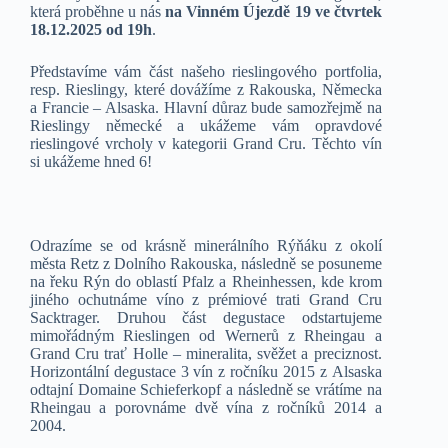
která proběhne u nás
na Vinném Újezdě 19 ve čtvrtek
18.12.2025 od 19h
.
Představíme vám část našeho rieslingového portfolia,
resp. Rieslingy, které dovážíme z Rakouska, Německa
a Francie – Alsaska. Hlavní důraz bude samozřejmě na
Rieslingy německé a ukážeme vám opravdové
rieslingové vrcholy v kategorii Grand Cru. Těchto vín
si ukážeme hned 6!
Odrazíme se od krásně minerálního Rýňáku z okolí
města Retz z Dolního Rakouska, následně se posuneme
na řeku Rýn do oblastí Pfalz a Rheinhessen, kde krom
jiného ochutnáme víno z prémiové trati Grand Cru
Sacktrager. Druhou část degustace odstartujeme
mimořádným Rieslingen od Wernerů z Rheingau a
Grand Cru trať Holle – mineralita, svěžet a preciznost.
Horizontální degustace 3 vín z ročníku 2015 z Alsaska
odtajní Domaine Schieferkopf a následně se vrátíme na
Rheingau a porovnáme dvě vína z ročníků 2014 a
2004.