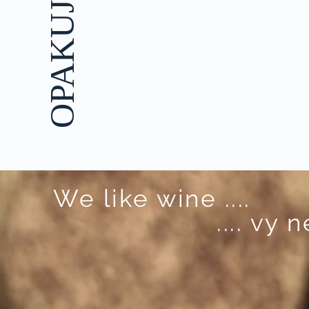
We like wine ....
.... vy 