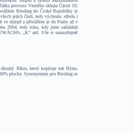
manželkou Tanjou a synem Maxmilianem
začátku provozu Vinného sklepa Újezd 19,
dovážíme Riesling do České Republiky je
ech jejích částí, tedy východu, středu i
 ve sklepě a přivážíme je do Prahy až v
oku 2004, tedy roku, kdy jsme zakládali
GEWÄCHS, „K“ atd. Vše si samozřejmě
dlouhý 30km, který kopíruje tok Rýnu.
na 80% plochy. Synonymum pro Riesling se