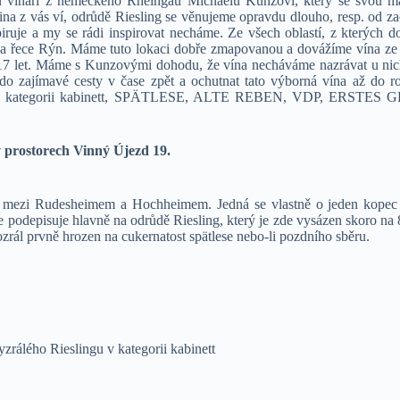
u vinaři z německého Rheingau Michaelu Kunzovi, který se svou 
šina z vás ví, odrůdě Riesling se věnujeme opravdu dlouho, resp. od 
piruje a my se rádi inspirovat necháme. Ze všech oblastí, z kterých 
a řece Rýn. Máme tuto lokaci dobře zmapovanou a dovážíme vína ze vš
17 let. Máme s Kunzovými dohodu, že vína necháváme nazrávat u nich
 do zajímavé cesty v čase zpět a ochutnat tato výborná vína až do r
na v kategorii kabinett, SPÄTLESE, ALTE REBEN, VDP, ERSTES 
 prostorech Vinný Újezd 19.
í mezi Rudesheimem a Hochheimem. Jedná se vlastně o jeden kopec 
 se podepisuje hlavně na odrůdě Riesling, který je zde vysázen skoro 
zrál prvně hrozen na cukernatost spätlese nebo-li pozdního sběru.
zrálého Rieslingu v kategorii kabinett