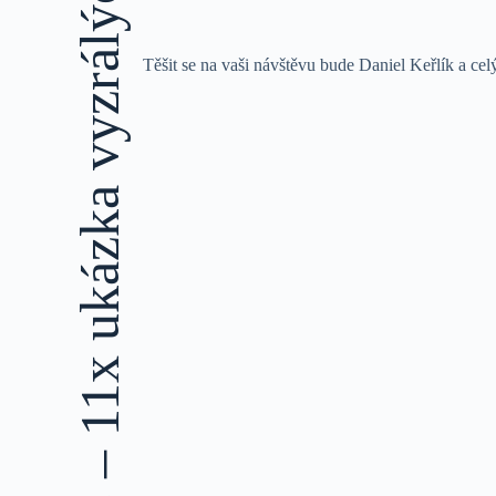
OPAKUJEME – DEGUSTACE – 11x ukázka vyzrálých Rieslingů, Weingut Lorenz H.Kunz, Rheingau
Těšit se na vaši návštěvu bude Daniel Keřlík a ce