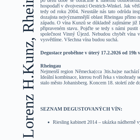
po delší době se obracíme k našemu oblíbeném
hospodaří v dvojvesnici Oestrich-Winkel. Jak vět
tedy od roku 2004. Neustále nás tato odrůda ins
dozajista nejvýznamnější oblast Rheingau přímo n
západu. O vína Kunzů se důkladně zajímáme již 
připraveném stavu. Pojďte se tedy s námi pustit
společnost Vinný Újezd. Nebudou chybět ví
vysvětlíme. Všechna vína budou suchá.
Degustace proběhne v úterý 17.2.2026 od 19h v
Rheingau
Nejmenší region Německa(cca 3tis.ha)se nacház
Ideální kombinace, kterou tvoří řeka s vinohrady
stalo město Johanisberg. Koncem 18. století zde do
SEZNAM DEGUSTOVANÝCH VÍN:
Riesling kabinett 2014 – ukázka nádherně vy