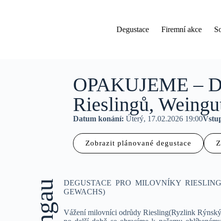
Degustace
Firemní akce
S
OPAKUJEME – DE
Rieslingů, Weingu
Datum konání:
Úterý, 17.02.2026 19:00
Vstu
Zobrazit plánované degustace
Z
DEGUSTACE PRO MILOVNÍKY RIESLING
GEWACHS)
Vážení milovníci odrůdy Riesling(Ryzlink Rýnský