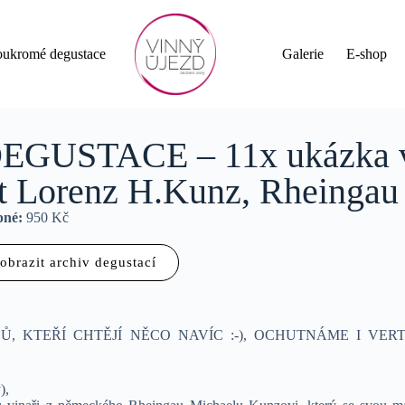
oukromé degustace
Galerie
E-shop
GUSTACE – 11x ukázka v
t Lorenz H.Kunz, Rheingau
pné:
950 Kč
obrazit archiv degustací
Ů, KTEŘÍ CHTĚJÍ NĚCO NAVÍC :-), OCHUTNÁME I VER
),