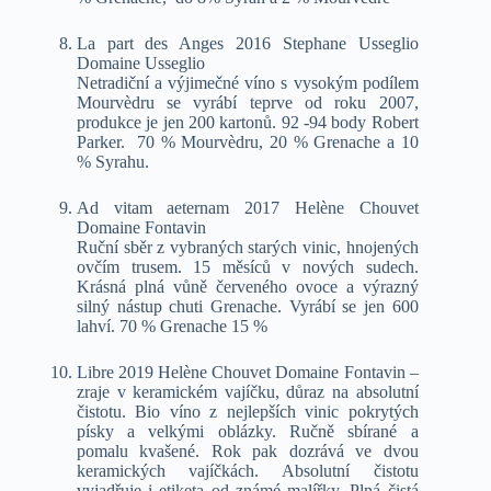
La part des Anges 2016 Stephane Usseglio
Domaine Usseglio
Netradiční a výjimečné víno s vysokým podílem
Mourvèdru se vyrábí teprve od roku 2007,
produkce je jen 200 kartonů. 92 -94 body Robert
Parker. 70 % Mourvèdru, 20 % Grenache a 10
% Syrahu.
Ad vitam aeternam 2017 Helène Chouvet
Domaine Fontavin
Ruční sběr z vybraných starých vinic, hnojených
ovčím trusem. 15 měsíců v nových sudech.
Krásná plná vůně červeného ovoce a výrazný
silný nástup chuti Grenache. Vyrábí se jen 600
lahví. 70 % Grenache 15 %
Libre 2019 Helène Chouvet Domaine Fontavin –
zraje v keramickém vajíčku, důraz na absolutní
čistotu. Bio víno z nejlepších vinic pokrytých
písky a velkými oblázky. Ručně sbírané a
pomalu kvašené. Rok pak dozrává ve dvou
keramických vajíčkách. Absolutní čistotu
vyjadřuje i etiketa od známé malířky. Plná čistá