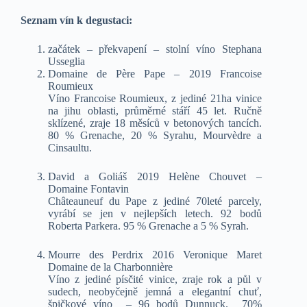
Seznam vín k degustaci:
začátek – překvapení – stolní víno Stephana
Usseglia
Domaine de Père Pape – 2019 Francoise
Roumieux
Víno Francoise Roumieux, z jediné 21ha vinice
na jihu oblasti, průměrné stáří 45 let. Ručně
sklízené, zraje 18 měsíců v betonových tancích.
80 % Grenache, 20 % Syrahu, Mourvèdre a
Cinsaultu.
David a Goliáš 2019 Helène Chouvet –
Domaine Fontavin
Châteauneuf du Pape z jediné 70leté parcely,
vyrábí se jen v nejlepších letech. 92 bodů
Roberta Parkera. 95 % Grenache a 5 % Syrah.
Mourre des Perdrix 2016 Veronique Maret
Domaine de la Charbonnière
Víno z jediné písčité vinice, zraje rok a půl v
sudech, neobyčejně jemná a elegantní chuť,
špičkové víno – 96 bodů Dunnuck. 70%