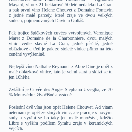
Mayard, víno z 21 hektarové 50 leté nedaleko La Crau
a pak první víno Helene Chouvet z Domaine Fontavin
z jedné malé parcely, které zraje ve dvou velkých
sudech, pojmenovaných David a Goliáš.
Pak trojice špičkových cuvées vytvořených Veronique
Maret z Domaine de la Charbonniere, dvou malých
vinic vedle slavné La Crau, jedné písčité, jedné
oblázkové a třetí je pak ze stoleté vinice přímo na této
ceněné vyvýšenině.
Nejlepší víno Nathalie Reynaud z Abbe Dine je opět z
malé oblázkové vinice, tato je velmi stará a sklízí se tu
jen 16hl/ha.
Zvláštní je Cuvée des Anges Stephana Usseglia, ze 70
% Mourvèdre, živočišné a vzácné.
Poslední dvě vína jsou opět Helene Chouvet, Ad vitam
aeternam je opět ze starých vinic, ale pracuje s novými
sudy a vyrábí se ho taky jen malé množství, kdežto
Libre s vyšším podílem Syrahu zraje v keramických
vejcích.