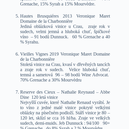
Grenache, 15% Syrah a 15% Mourvèdre.
Hautes Brusquiéres 2013 Veronique Maret
Domaine de la Charbonnière
Jediná oblázková vinice u Crau, zraje rok v
sudech, velmi jemná a hluboká chuť, špičkové
víno – 91 bodů Dunnuck. 60 % Grenache a 40
% Syrahu.
Vieilles Vignes 2019 Veronique Maret Domaine
de la Charbonnière
Stoletá vinice na Crau, kvasí v dřevěných tancích
a zraje rok v sudech. Velice hluboká chuť,
temná a sametová 96 – 98 bodů Wine Advocat.
70% Grenache a 30% Mourvèdru
Reserve des Cieux – Nathalie Reynaud – Abbe
Dine 120 letá vinice
Nejvyšší cuvée, které Nathalie Renaud vyrábí. Je
to víno z jedné malé vinice pokryté velkými
oblázky na písečném podloží. Stáří vinice je 80 –
120 let, sklízí se cca 16 hl/ha. Zraje ve velkých
sudech, demi-muids. Jeb Dunnuck : 94/100 90+
% Grenache, do 8% Syrah a 2 % Mourvèdre