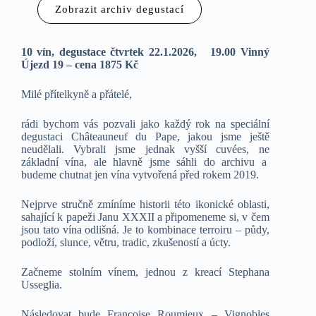
Zobrazit archiv degustací
10 vín, degustace čtvrtek 22.1.2026, 19.00 Vinný
Újezd 19 – cena 1875 Kč
Milé přítelkyně a přátelé,
rádi bychom vás pozvali jako každý rok na speciální
degustaci Châteauneuf du Pape, jakou jsme ještě
neudělali. Vybrali jsme jednak vyšší cuvées, ne
základní vína, ale hlavně jsme sáhli do archivu a
budeme chutnat jen vína vytvořená před rokem 2019.
Nejprve stručně zmíníme historii této ikonické oblasti,
sahající k papeži Janu XXXII a připomeneme si, v čem
jsou tato vína odlišná. Je to kombinace terroiru – půdy,
podloží, slunce, větru, tradic, zkušeností a úcty.
Začneme stolním vínem, jednou z kreací Stephana
Usseglia.
Následovat bude Francoise Roumieux – Vignobles