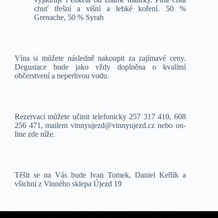
chuť třešní a višní a lehké koření. 50 %
Grenache, 50 % Syrah
Vína si můžete následně nakoupit za zajímavé ceny.
Degustace bude jako vždy doplněna o kvalitní
občerstvení a neperlivou vodu.
Rezervaci můžete učinit telefonicky 257 317 410, 608
256 471, mailem vinnyujezd@vinnyujezd.cz nebo on-
line zde níže.
Těšit se na Vás bude Ivan Tomek, Daniel Keřlík a
všichni z Vinného sklepa Újezd 19