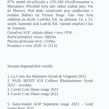
87% modré révy(Syrah) a 13% bílé révy(Roussanne a
Marsanne). Původně byla tato oblast známá jako Vin
de Mauves. Pod tímto označením jsou zmiňována v
románu Bídníci od Victora Huga. Tato vína byla
oblíbená na dvoře Ludvíka XII. na přelomu 14. a 15.
století. Samotný král Ludvík XII. vlastnil vinařství Clos
de Tournon.
Označení AOC získala oblast v roce 1956.
Roční průměrný výnos: 38hl/ha
Plocha pěstované révy: 1330ha
Produkce v roce 2020: 51 111 hl
Seznam degustačních vzorků:
1. La Croix des Mariniers (Syrah & Viognier) 2022
2. PAIN BENIT IGP Collines Rhodaniennes Syrah
2022 – novinka
3. Cuvée Cote Diane rouge 2023
4. Cuvée Cote Diane rouge 2022
5. Saint-Joseph AOP Septentrio rouge 2023 – Gold
medal Paris 2025