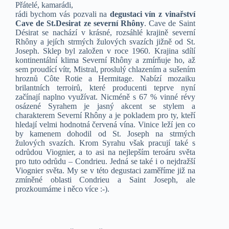
Přátelé, kamarádi,
rádi bychom vás pozvali na
degustaci vín z vinařství
Cave de St.Desirat ze severní Rhôny
. Cave de Saint
Désirat se nachází v krásné, rozsáhlé krajině severní
Rhôny a jejích strmých žulových svazích jižně od St.
Joseph. Sklep byl založen v roce 1960. Krajina sdílí
kontinentální klima Severní Rhôny a zmírňuje ho, až
sem proudící vítr, Mistral, proslulý chlazením a sušením
hroznů Côte Rotie a Hermitage. Nabízí mozaiku
brilantních terroirů, které producenti teprve nyní
začínají naplno využívat. Nicméně s 67 % vinné révy
osázené Syrahem je jasný akcent se stylem a
charakterem Severní Rhôny a je pokladem pro ty, kteří
hledají velmi hodnotná červená vína. Vinice leží jen co
by kamenem dohodil od St. Joseph na strmých
žulových svazích. Krom Syrahu však pracují také s
odrůdou Viognier, a to asi na nejlepším teroáru světa
pro tuto odrůdu – Condrieu. Jedná se také i o nejdražší
Viognier světa. My se v této degustaci zaměříme již na
zmíněné oblasti Condrieu a Saint Joseph, ale
prozkoumáme i něco více :-).