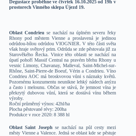
Degustace proběhne ve čtvrtek 16.10.2025 od 19h v
prostorech Vinného sklepa Újezd 19.
Oblast Condrieu
se nachází na úplném severu řeky
Rhony pod městem Vienne a proslavená je jedinou
odrůdou-bílou odrůdou VIOGNIER. V této části světa
však hraje světový prim. Odrůda se zde pěstovala již za
Starověkého Řecka. Vinice této oblasti se nachází na
úpatí pohoří Massif Central na pravém břehu Rhony u
vesnic Limony, Chavanay, Malleval, Saint-Michel-sur-
Rhône, Saint-Pierre-de Boeuf, Vérin a Condrieu. Víno
Condrieu AOC má broskvovou vůni s náznaky květů.
Pozornému konzumentu neunikne lehký nádech anýzu
a často i melounu. Občas se stává, že jemnost vína je
překrytý dubovou vůní, která se dostává vínu během
výroby.
Roční průměrný výnos: 42hl/ha
Plocha pěstované révy: 200ha
Produkce v roce 2020: 8 388 hl
Oblast Saint Joseph
se nachází na půl cesty mezi
městy Vienne a Valence. Jedná se oblast kde se pěstuje